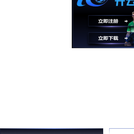
体育让人生更精彩
6686体育
创立于2026年，是一家专业的国际化体育管理与