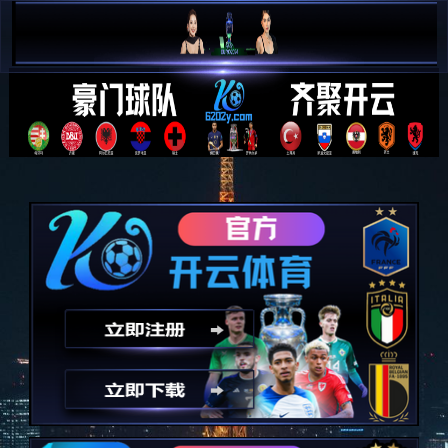
6686 - 幸运赛事尽在6686体育
首页